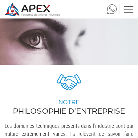
APEX
Accueil
Nos domaines d’expertise
Conception, Réalisation,
Automobile, Poids lourds,
Philosophie
Moyens d’investigations
Les experts
Qualité, Négoce
Engins de TP, ferroviaire
Contact
Actualités
Électrique, Électronique
Informatique,
Télécommunication et
Réseaux
Maintenance industrielle,
Transport, Logistique &
CVC, froid industriel
Supply chain
Agroalimentaire
Fine Art
NOTRE
Cosmétique
PHILOSOPHIE D'ENTREPRISE
Pharmaceutique
Les domaines techniques présents dans l'industrie sont par
nature extrêmement variés. Ils relèvent de savoir faire